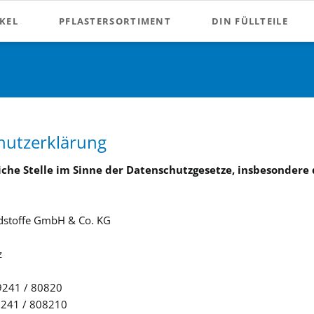
KEL
PFLASTERSORTIMENT
DIN FÜLLTEILE
ßenverkehr
Pflasterfüllungen
Elite Pflaster
n und -taschen
Heftpflasterspule
Pflaster allgemein
hutzerklärung
iche Stelle im Sinne der Datenschutzgesetze, insbesonder
heit
dstoffe GmbH & Co. KG
z
ke
 9241 / 80820
eit
9241 / 808210