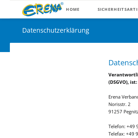
HOME
SICHERHEITSARTI
Sicherheit im Stra
Datenschutzerklärung
CAR-INA Produkte
Autoverbandkäste
Nachfüllsets KFZ
Datensc
Warnwesten
Verantwortl
(DSGVO), ist:
Betriebliche Sicher
Betriebsfüllungen
Erena Verban
Norisstr. 2
Erste-Hilfe Koffer
91257 Pegnit
Erste-Hilfe Schrän
Telefon: +49
Zusätzliche Sicherh
Telefax: +49 