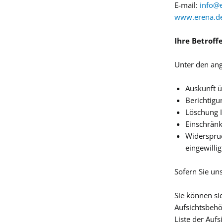
E-mail:
info@
Feuerwehrfüllung
www.erena.d
Schulen
Ihre Betroff
Löschdecke
Rettungsdecke
Unter den ang
Sport, Freizeit und
Auskunft ü
Berichtigu
Sportfüllungen-, 
Löschung I
Reisetasche
Einschränk
Widerspruc
Fix-Taschen für Fr
eingewilli
Hausapotheken
Sofern Sie uns
Sie können si
Aufsichtsbehö
Liste der Aufs