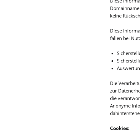
Diese Informa
Domainnamen I
keine Rücksch
Diese Informa
fallen bei Nu
Sicherstel
Sicherstel
Auswertung
Die Verarbeit
zur Datenerhe
die verantwort
Anonyme Infor
dahinterstehe
Cookies: