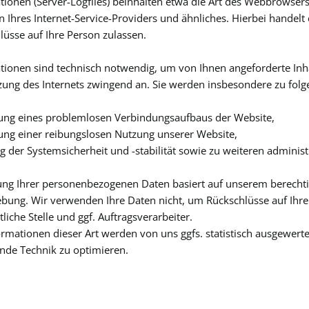
tionen (Server-Logfiles) beinhalten etwa die Art des Webbrowser
hres Internet-Service-Providers und ähnliches. Hierbei handelt 
lüsse auf Ihre Person zulassen.
tionen sind technisch notwendig, um von Ihnen angeforderte Inh
tzung des Internets zwingend an. Sie werden insbesondere zu fol
lung eines problemlosen Verbindungsaufbaus der Website,
lung einer reibungslosen Nutzung unserer Website,
 der Systemsicherheit und -stabilität sowie zu weiteren adminis
ung Ihrer personenbezogenen Daten basiert auf unserem berecht
bung. Wir verwenden Ihre Daten nicht, um Rückschlüsse auf Ihre
liche Stelle und ggf. Auftragsverarbeiter.
mationen dieser Art werden von uns ggfs. statistisch ausgewertet
nde Technik zu optimieren.