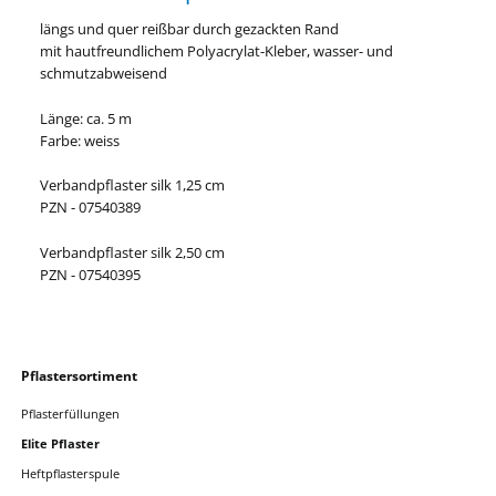
längs und quer reißbar durch gezackten Rand
mit hautfreundlichem Polyacrylat-Kleber, wasser- und
schmutzabweisend
Länge: ca. 5 m
Farbe: weiss
Verbandpflaster silk 1,25 cm
PZN - 07540389
Verbandpflaster silk 2,50 cm
PZN - 07540395
Navigation
Pflastersortiment
überspringen
Pflasterfüllungen
Elite Pflaster
Heftpflasterspule